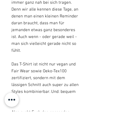
immer ganz nah bei sich tragen.
Denn wir alle kennen diese Tage, an
denen man einen kleinen Reminder
daran braucht, dass man für
jemanden etwas ganz besonderes
ist. Auch wenn - oder gerade weil -
man sich vielleicht gerade nicht so
fühlt.
Das T-Shirt ist nicht nur vegan und
Fair Wear sowie Oeko-Tex100
zertifiziert, sondern mit dem
lässigen Schnitt auch super zu allen
Styles kombinierbar. Und: bequem
:-)
Also sucht Euch den passenden
Print, Farbe und Größe aus und
schon habt ihr das perfekte