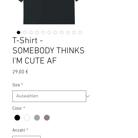
T-Shirt -
SOMEBODY THINKS
I'M CUTE AF
Preis
29,00 €
Size
*
Color
*
Anzahl
*