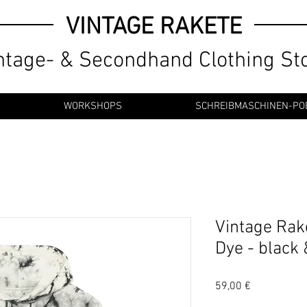
VINTAGE RAKETE
ntage- & Secondhand Clothing St
WORKSHOPS
SCHREIBMASCHINEN-PO
Vintage Rak
Dye - black 
Preis
59,00 €