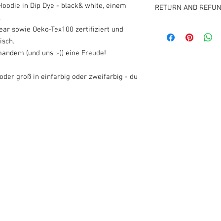
Unisex Kapuzensweatsh
oodie in Dip Dye - black& white, einem
RETURN AND REFUN
Kapuze mit abgeset
.
Runde gleichfarbig
Unsere Vintage Rakete
ear sowie Oeko-Tex100 zertifiziert und
Metallösen am Kor
Bestellung für Euch an
isch.
Abgesetzter Halbm
Lieferfrist und daher 
1x1-Rippstrick an
mandem (und uns :-)) eine Freude!
ausgeschlossen.
Kängurutasche vo
Solltet ihr jedoch mit
Handfärbung, jedes
oder groß in einfarbig oder zweifarbig - du
Euch bitte bei uns! Ge
unterschiedlich au
Lösung.
auswaschen, befolg
100% GEKÄMMTE RIN
STÜCK VORGEWASCHEN