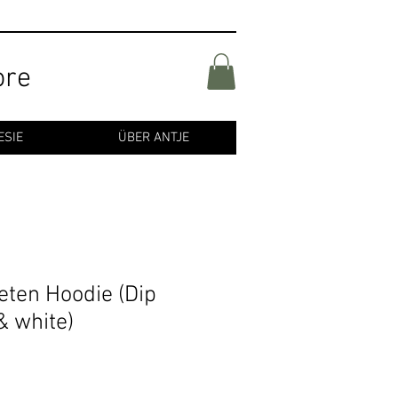
ore
ESIE
ÜBER ANTJE
eten Hoodie (Dip
& white)